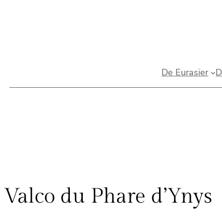
Spring
naar
de
inhoud
De Eurasier
D
Valco du Phare d’Ynys