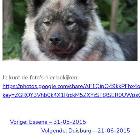
Je kunt de foto's hier bekijken:
https://photos.google.com/share/AF1QipO49kkP
key=ZGRQY3Vhb0k4X1RrckM5ZXYzSF8tSER0UWp
Vorige:
Essene – 31-05-2015
Volgende:
Duisburg – 21-06-2015