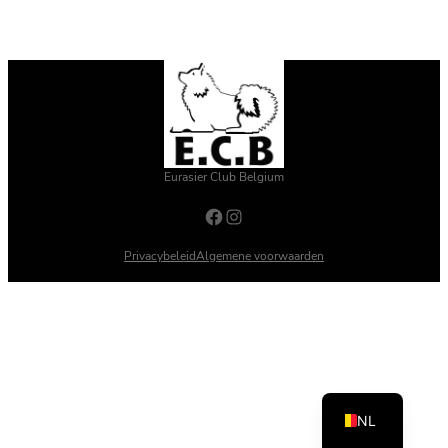
Eurasier Club Belgium
Facebook
Instagram
Privacybeleid
Algemene voorwaarden
FR
NL