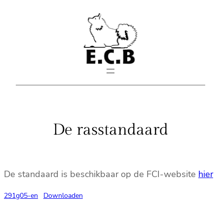
Spring
naar
de
inhoud
De rasstandaard
De standaard is beschikbaar op de FCI-website
hier
291g05-en
Downloaden