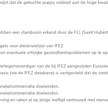
jst dat de gekochte puppy voldoet aan de hoge kwalit
 hebben een stamboom erkend door de FCI (Saint Huber
els voor dierenwelzijn van IFEZ.
 om eventuele erfelijke gezondheidsproblemen op te spo
rtegenwoordiger van de bij IFEZ aangesloten Eurasier-
asis (via de IFEZ database) is vastgesteld dat de com
onele/commerciële doeleinden.
onele/commerciële doeleinden.
eving en raken al op jonge leeftijd vertrouwd met men