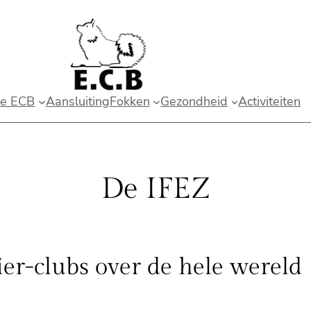
e ECB
Aansluiting
Fokken
Gezondheid
Activiteiten
De IFEZ
r-clubs over de hele wereld