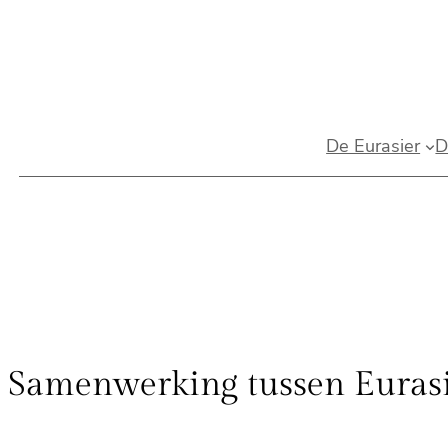
Spring
naar
de
inhoud
De Eurasier
D
Samenwerking tussen Eurasie