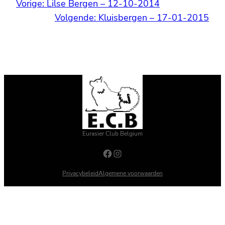
Vorige:
Lilse Bergen – 12-10-2014
Volgende:
Kluisbergen – 17-01-2015
Eurasier Club Belgium
Facebook
Instagram
Privacybeleid
Algemene voorwaarden