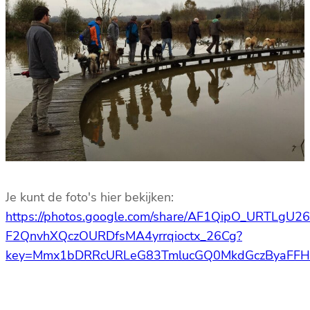
Je kunt de foto's hier bekijken:
https://photos.google.com/share/AF1QipO_URTLg
F2QnvhXQczOURDfsMA4yrrqioctx_26Cg?
key=Mmx1bDRRcURLeG83TmlucGQ0MkdGczByaFF