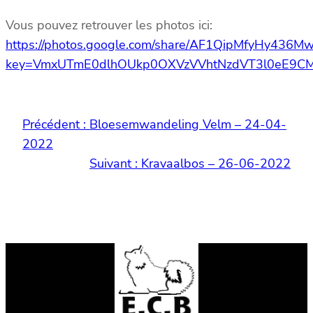
Vous pouvez retrouver les photos ici:
https://photos.google.com/share/AF1QipMfyHy4
key=VmxUTmE0dlhOUkp0OXVzVVhtNzdVT3l0eE9C
Précédent :
Bloesemwandeling Velm – 24-04-
2022
Suivant :
Kravaalbos – 26-06-2022