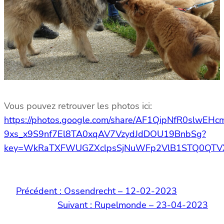
Vous pouvez retrouver les photos ici:
https://photos.google.com/share/AF1QipNfR0slw
9xs_x9S9nf7El8TA0xqAV7VzydJdDOU19BnbSg?
key=WkRaTXFWUGZXclpsSjNuWFp2VlB1STQ0QTV
Précédent :
Ossendrecht – 12-02-2023
Suivant :
Rupelmonde – 23-04-2023