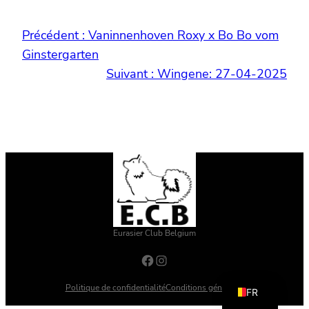
Précédent :
Vaninnenhoven Roxy x Bo Bo vom
Ginstergarten
Suivant :
Wingene: 27-04-2025
Eurasier Club Belgium
Facebook
Instagram
NL
Politique de confidentialité
Conditions générales
FR