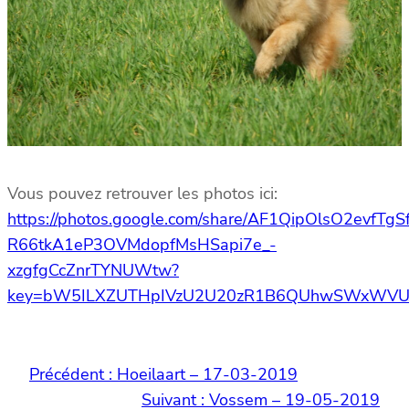
Vous pouvez retrouver les photos ici:
https://photos.google.com/share/AF1QipOlsO2evfTg
R66tkA1eP3OVMdopfMsHSapi7e_-
xzgfgCcZnrTYNUWtw?
key=bW5ILXZUTHpIVzU2U20zR1B6QUhwSWxWVU
Précédent :
Hoeilaart – 17-03-2019
Suivant :
Vossem – 19-05-2019