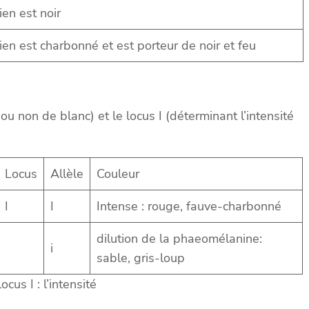
ien est noir
ien est charbonné et est porteur de noir et feu
u non de blanc) et le locus I (déterminant l’intensité
Locus
Allèle
Couleur
I
I
Intense : rouge, fauve-charbonné
dilution de la phaeomélanine:
i
sable, gris-loup
locus I : l’intensité