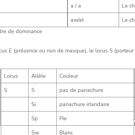
a / a
Le ch
aw/at
Le ch
ordre de dominance
ocus E (présence ou non de masque), le locus S (porteur o
Locus
Allèle
Couleur
S
S
pas de panachure
Si
panachure irlandaire
Sp
Pie
Sw
Blanc