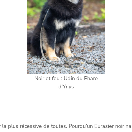
Noir et feu : Udin du Phare
d’Ynys
eur la plus récessive de toutes. Pourqu’un Eurasier noir n