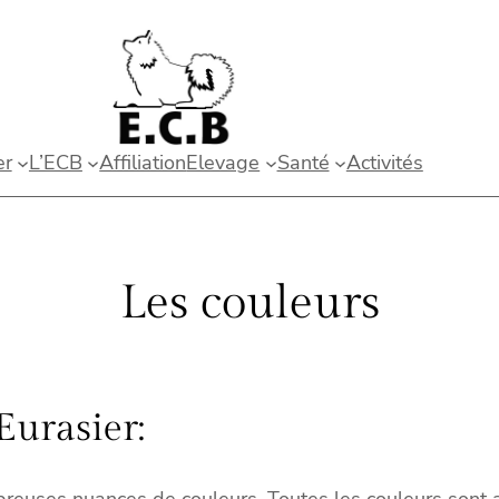
er
L’ECB
Affiliation
Elevage
Santé
Activités
Les couleurs
Eurasier:
mbreuses nuances de couleurs. Toutes les couleurs sont 