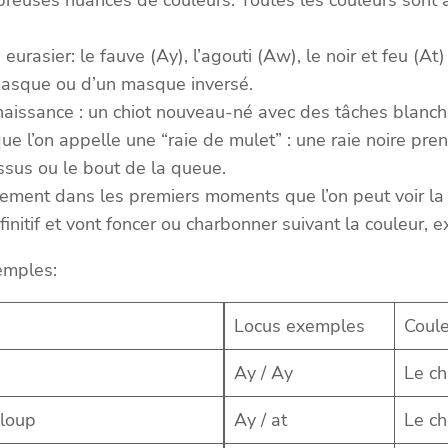
eurasier: le fauve (Ay), l’agouti (Aw), le noir et feu (At
masque ou d’un masque inversé.
naissance : un chiot nouveau-né avec des tâches blanche
e l’on appelle une “raie de mulet” : une raie noire pren
ssus ou le bout de la queue.
ement dans les premiers moments que l’on peut voir la cou
initif et vont foncer ou charbonner suivant la couleur, ex
xemples:
Locus exemples
Coul
Ay / Ay
Le ch
 loup
Ay / at
Le ch