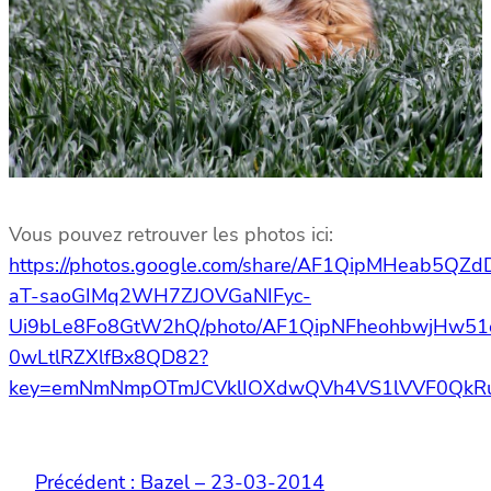
Vous pouvez retrouver les photos ici:
https://photos.google.com/share/AF1QipMHeab5QZd
aT-saoGIMq2WH7ZJOVGaNIFyc-
Ui9bLe8Fo8GtW2hQ/photo/AF1QipNFheohbwjHw5
0wLtlRZXlfBx8QD82?
key=emNmNmpOTmJCVklIOXdwQVh4VS1lVVF0QkR
Précédent :
Bazel – 23-03-2014