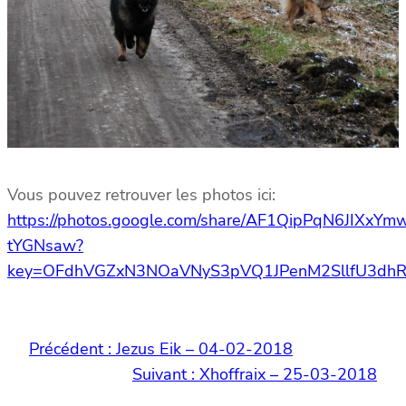
Vous pouvez retrouver les photos ici:
https://photos.google.com/share/AF1QipPqN6JI
tYGNsaw?
key=OFdhVGZxN3NOaVNyS3pVQ1JPenM2SllfU3dhR
Précédent :
Jezus Eik – 04-02-2018
Suivant :
Xhoffraix – 25-03-2018